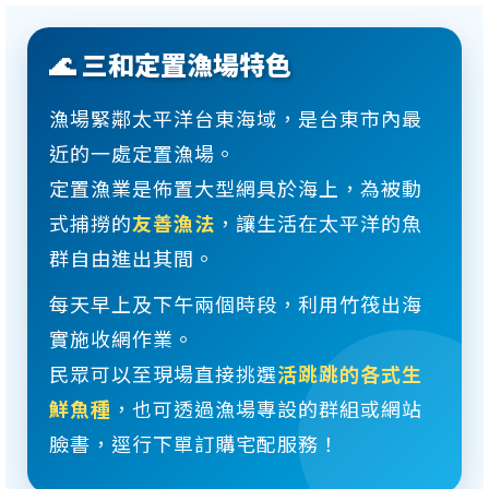
🌊 三和定置漁場特色
漁場緊鄰太平洋台東海域，是台東市內最
近的一處定置漁場。
定置漁業是佈置大型網具於海上，為被動
式捕撈的
友善漁法
，讓生活在太平洋的魚
群自由進出其間。
每天早上及下午兩個時段，利用竹筏出海
實施收網作業。
民眾可以至現場直接挑選
活跳跳的各式生
鮮魚種
，也可透過漁場專設的群組或網站
臉書，逕行下單訂購宅配服務！