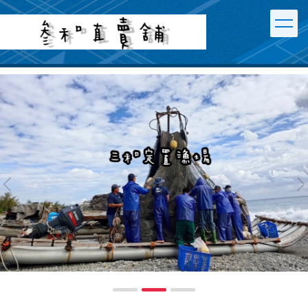
跳
到
主
要
內
容
區