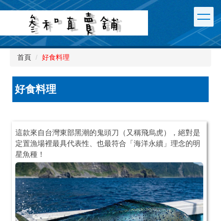
跳
到
主
要
內
首頁
好食料理
容
區
好食料理
這款來自台灣東部黑潮的鬼頭刀（又稱飛烏虎），絕對是
定置漁場裡最具代表性、也最符合「海洋永續」理念的明
星魚種！