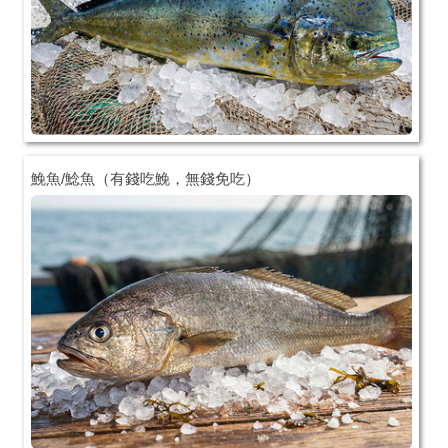
鮸魚/鯰魚（有錢吃鮸，無錢免吃）