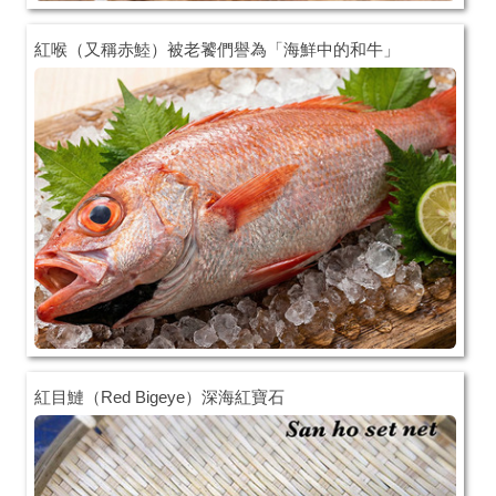
紅喉（又稱赤鯥）被老饕們譽為「海鮮中的和牛」
紅目鰱（Red Bigeye）深海紅寶石